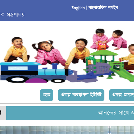
English |
বাংলা
অফিস লগইন
 মন্ত্রণালয়
(current)
হোম
প্রকল্প ব্যবস্থাপনা ইউনিট
প্রকল্প প্রসঙ্গে
শ
আনন্দের সাথে জানানো যা