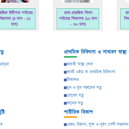
ার‌ম্ভিক উদ্দীপনা পর্যা‌য়ের
প্রাক-প্রারম্ভিক শিখন
প্
শু‌সেবা (৪ মাস - ১২
পর্যায়ের শিশু‌সেবা (১২ মাস
শিশ
মাস)
- ৩০ মাস)
্ন
প্রাথমিক চিকিৎসা ও সাধারণ স্বাস্থ্য 
ওয়ানো
জরুরী স্বাস্থ্য সেবা
ফার্স্ট এইড বা প্রাথমিক চিকিৎসা
টিকাদান
মুখ ও মুখ গহ্বরের যত্ন
চোখের যত্ন
কানের যত্ন
্টি
শারীরিক বিকাশ
ার
ওজন, উচ্চতা, সুক্ষ ও বৃহৎ পেশী সঞ্চালন