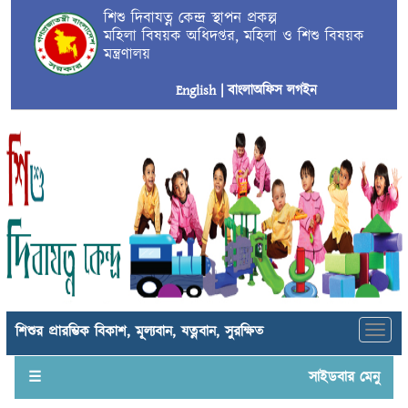
শিশু দিবাযত্ন কেন্দ্র স্থাপন প্রকল্প
মহিলা বিষয়ক অধিদপ্তর, মহিলা ও শিশু বিষয়ক
মন্ত্রণালয়
English |
বাংলা
অফিস লগইন
শিশুর প্রারম্ভিক বিকাশ, মূল্যবান, যত্নবান, সুরক্ষিত
Toggl
☰
সাইডবার মেনু